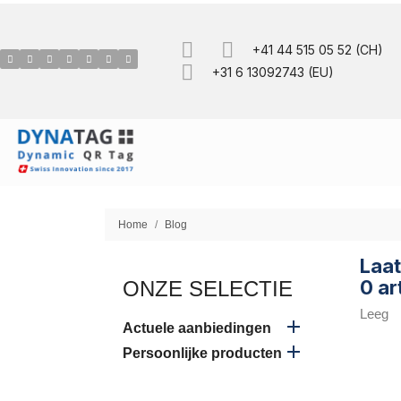
+41 44 515 05 52 (CH)
+31 6 13092743 (EU)
Home
Blog
Laat
0 ar
ONZE SELECTIE
Leeg

Actuele aanbiedingen

Persoonlijke producten